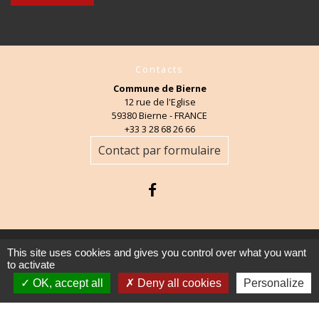
Contacts
Commune de Bierne
12 rue de l'Eglise
59380 Bierne - FRANCE
+33 3 28 68 26 66
Contact par formulaire
This site uses cookies and gives you control over what you want
Mentions légales
-
Politique de confidentialité
-
to activate
Accessibilité
-
Plan du site
-
Gestion des cookies
OK, accept all
Deny all cookies
Personalize