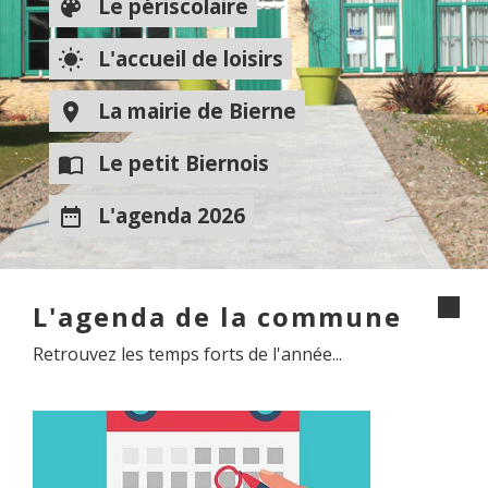
Le périscolaire
color_lens
L'accueil de loisirs
wb_sunny
La mairie de Bierne
room
Le petit Biernois
import_contacts
L'agenda 2026
date_range
L'agenda de la commune
Retrouvez les temps forts de l'année...