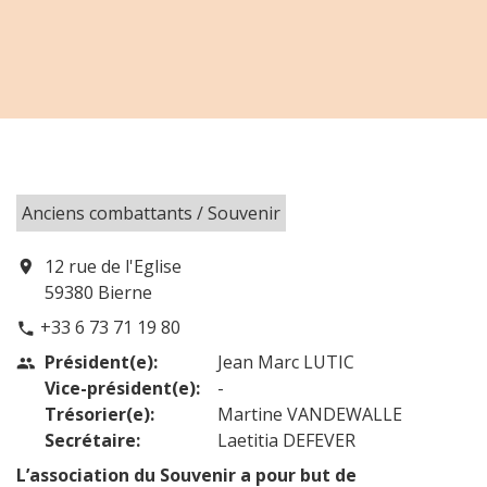
Anciens combattants / Souvenir
12 rue de l'Eglise
location_on
59380 Bierne
+33 6 73 71 19 80
phone
Président(e):
Jean Marc LUTIC
people
Vice-président(e):
-
Trésorier(e):
Martine VANDEWALLE
Secrétaire:
Laetitia DEFEVER
L’association du Souvenir a pour but de