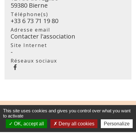
59380 Bierne
Téléphone(s)
+33 6 73 71 19 80
Adresse email
Contacter l'association
Site Internet
-
Réseaux sociaux
Contacts
This site uses cookies and gives you control over what you want
to activate
Commune de Bierne
OK, accept all
Deny all cookies
Personalize
12 rue de l'Eglise
59380 Bierne - FRANCE