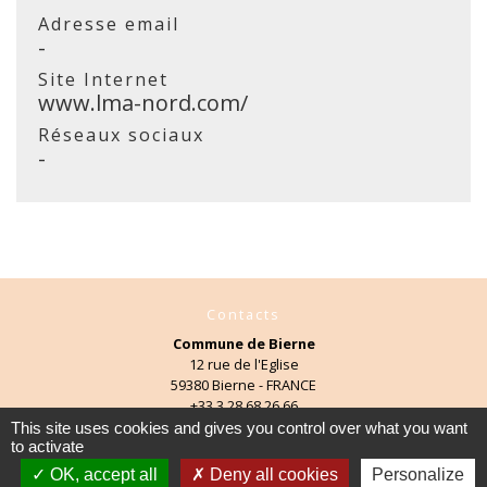
Adresse email
-
Site Internet
www.lma-nord.com/
Réseaux sociaux
-
Contacts
Commune de Bierne
12 rue de l'Eglise
59380 Bierne - FRANCE
+33 3 28 68 26 66
This site uses cookies and gives you control over what you want
Contact par formulaire
to activate
OK, accept all
Deny all cookies
Personalize