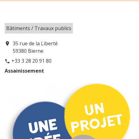
Bâtiments / Travaux publics
35 rue de la Liberté
location_on
59380 Bierne
+33 3 28 20 91 80
phone
Assainissement