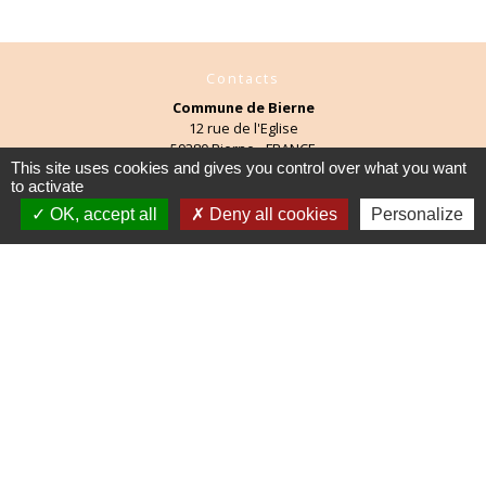
Contacts
Commune de Bierne
12 rue de l'Eglise
59380 Bierne - FRANCE
This site uses cookies and gives you control over what you want
+33 3 28 68 26 66
to activate
Contact par formulaire
OK, accept all
Deny all cookies
Personalize
Mentions légales
-
Politique de confidentialité
-
Accessibilité
-
Plan du site
-
Gestion des cookies
Site créé en partenariat avec Réseau des Communes